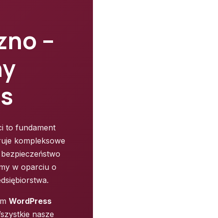
zno –
ny
es
i to fundament
eruje kompleksowe
, bezpieczeństwo
ymy w oparciu o
dsiębiorstwa.
em
WordPress
Wszystkie nasze