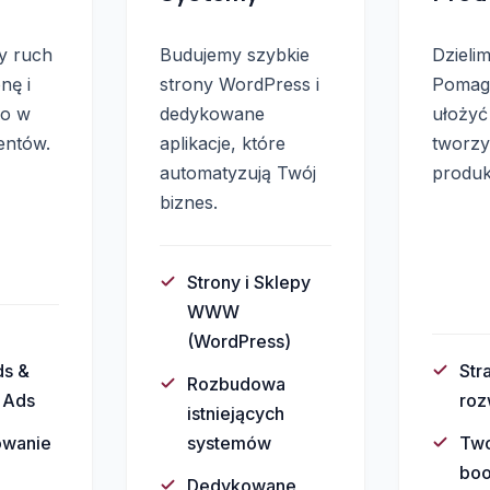
y ruch
Budujemy szybkie
Dzielim
nę i
strony WordPress i
Pomag
go w
dedykowane
ułożyć
entów.
aplikacje, które
tworzy
automatyzują Twój
produk
biznes.
Strony i Sklepy
WWW
(WordPress)
ds &
Str
Rozbudowa
 Ads
roz
istniejących
owanie
systemów
Two
boo
Dedykowane