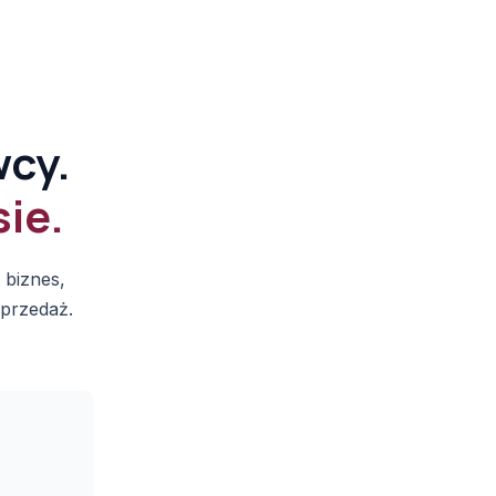
wcy.
ie.
 biznes,
sprzedaż.