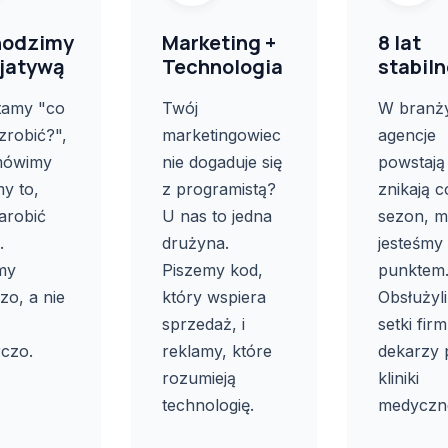
odzimy
Marketing +
8 lat
cjatywą
Technologia
stabiln
tamy "co
Twój
W branży
robić?",
marketingowiec
agencje
mówimy
nie dogaduje się
powstają 
y to,
z programistą?
znikają c
arobić
U nas to jedna
sezon, m
.
drużyna.
jesteśmy
my
Piszemy kod,
punktem
zo, a nie
który wspiera
Obsłużyl
sprzedaż, i
setki fir
czo.
reklamy, które
dekarzy 
rozumieją
kliniki
technologię.
medyczn