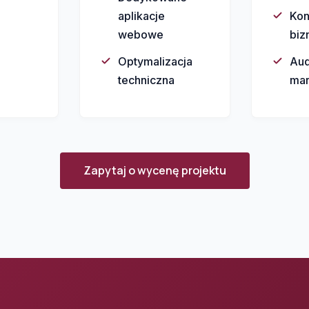
aplikacje
Kon
webowe
biz
Optymalizacja
Aud
techniczna
mar
Zapytaj o wycenę projektu