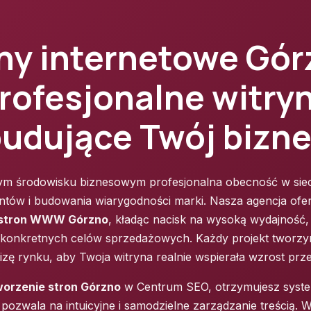
ny internetowe Gór
rofesjonalne witry
udujące Twój bizn
 środowisku biznesowym profesjonalna obecność w siec
entów i budowania wiarygodności marki. Nasza agencja of
 stron WWW Górzno
, kładąc nacisk na wysoką wydajność
ę konkretnych celów sprzedażowych. Każdy projekt tworz
lizę rynku, aby Twoja witryna realnie wspierała wzrost prze
worzenie stron Górzno
w Centrum SEO, otrzymujesz syst
y pozwala na intuicyjne i samodzielne zarządzanie treścią. 