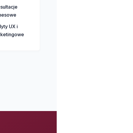
sultacje
nesowe
yty UX i
ketingowe