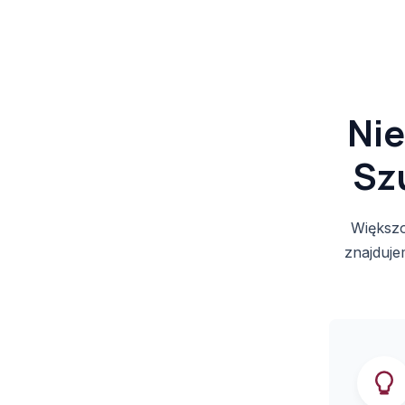
Nie
Sz
Większo
znajduje