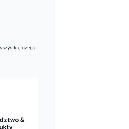
 wszystko, czego
dztwo &
ukty