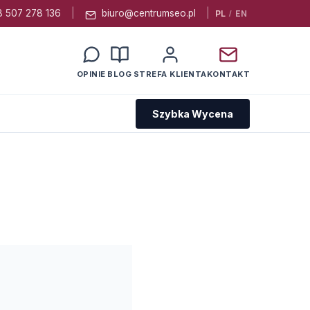
 507 278 136
|
biuro@centrumseo.pl
|
PL
/
EN
OPINIE
BLOG
STREFA KLIENTA
KONTAKT
Szybka Wycena