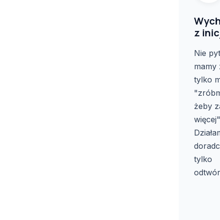
Wych
z ini
Nie py
mamy z
tylko 
"zróbm
żeby z
więcej"
Działa
doradc
tylko
odtwór