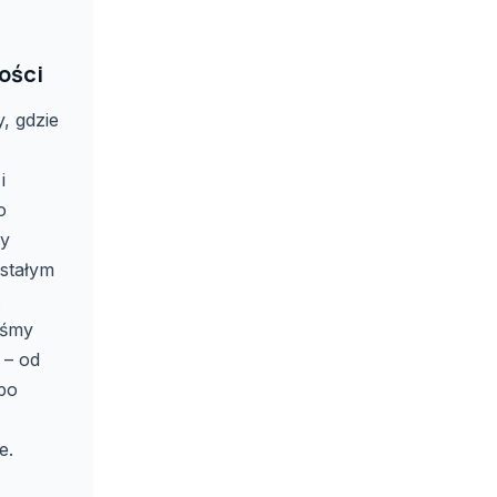
ości
, gdzie
i
o
y
 stałym
.
iśmy
m – od
po
e.