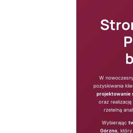
Stro
P
b
W nowoczesnym
pozyskiwania kli
projektowanie
oraz realizacj
rzetelną ana
Wybierając
t
Górzno
, któr