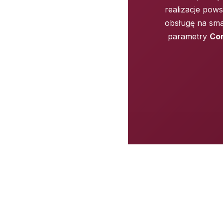
realizacje pow
obsługę na sma
parametry
Cor