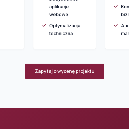
aplikacje
Kon
webowe
biz
Optymalizacja
Aud
techniczna
mar
Zapytaj o wycenę projektu