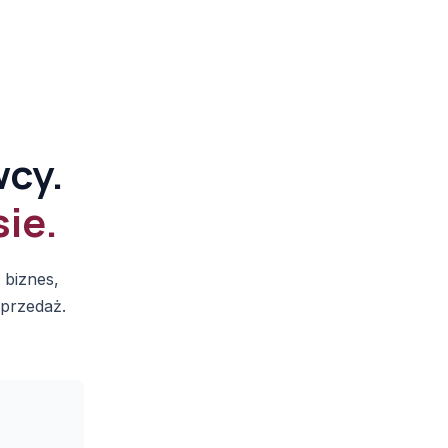
wcy.
ie.
 biznes,
sprzedaż.