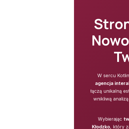
Stro
Nowo
Tw
W sercu Kotli
agencja inter
łączą unikalną e
wnikliwą analiz
Wybierając
tw
Kłodzko
, który 