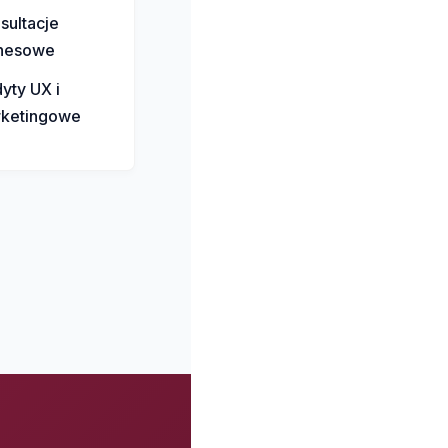
sultacje
nesowe
yty UX i
ketingowe