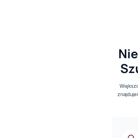
Nie
Sz
Większo
znajduje