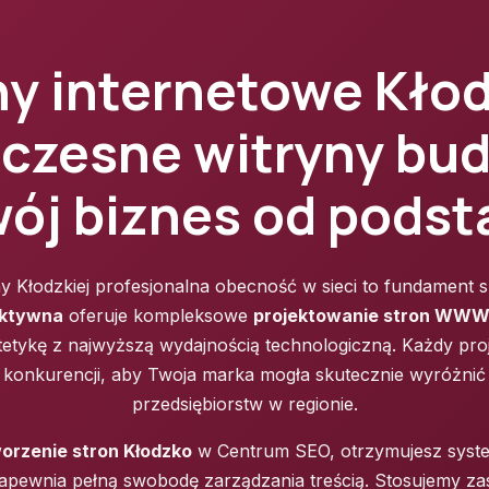
ny internetowe Kłod
czesne witryny bud
ój biznes od pods
ny Kłodzkiej profesjonalna obecność w sieci to fundament 
aktywna
oferuje kompleksowe
projektowanie stron WWW
stetykę z najwyższą wydajnością technologiczną. Każdy pr
ą konkurencji, aby Twoja marka mogła skutecznie wyróżnić s
przedsiębiorstw w regionie.
orzenie stron Kłodzko
w Centrum SEO, otrzymujesz sys
zapewnia pełną swobodę zarządzania treścią. Stosujemy z