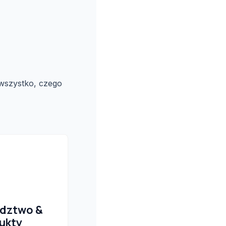
 wszystko, czego
dztwo &
ukty