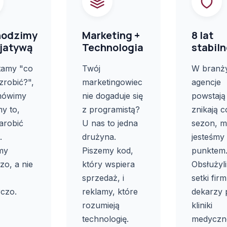
odzimy
Marketing +
8 lat
cjatywą
Technologia
stabiln
tamy "co
Twój
W branży
robić?",
marketingowiec
agencje
mówimy
nie dogaduje się
powstają 
y to,
z programistą?
znikają c
arobić
U nas to jedna
sezon, m
.
drużyna.
jesteśmy
my
Piszemy kod,
punktem
zo, a nie
który wspiera
Obsłużyl
sprzedaż, i
setki fir
czo.
reklamy, które
dekarzy 
rozumieją
kliniki
technologię.
medyczn