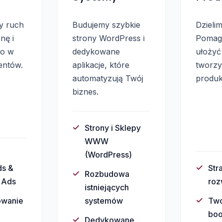
y ruch
Budujemy szybkie
Dzielim
nę i
strony WordPress i
Pomag
go w
dedykowane
ułożyć
entów.
aplikacje, które
tworzy
automatyzują Twój
produk
biznes.
Strony i Sklepy
WWW
(WordPress)
ds &
Str
Rozbudowa
 Ads
roz
istniejących
owanie
systemów
Two
boo
Dedykowane