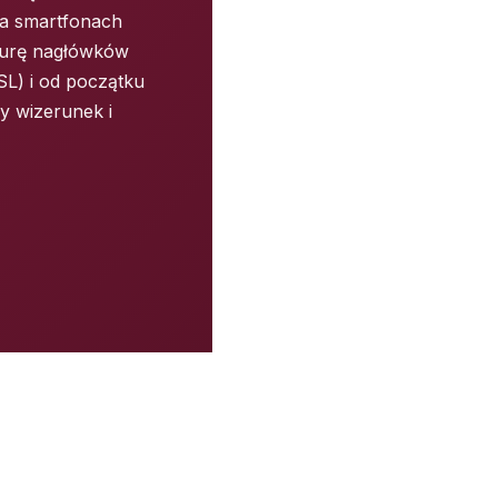
na smartfonach
kturę nagłówków
SL) i od początku
y wizerunek i