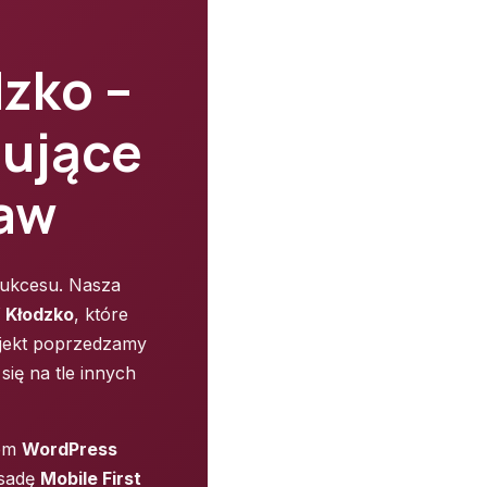
zko –
ujące
taw
sukcesu. Nasza
 Kłodzko
, które
ojekt poprzedzamy
ię na tle innych
tem
WordPress
asadę
Mobile First