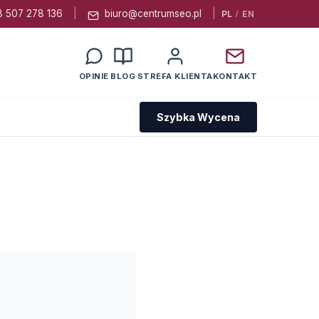
 507 278 136
|
biuro@centrumseo.pl
|
PL
/
EN
OPINIE
BLOG
STREFA KLIENTA
KONTAKT
Szybka Wycena