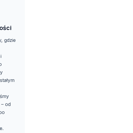
ości
, gdzie
i
o
y
 stałym
.
iśmy
m – od
po
e.