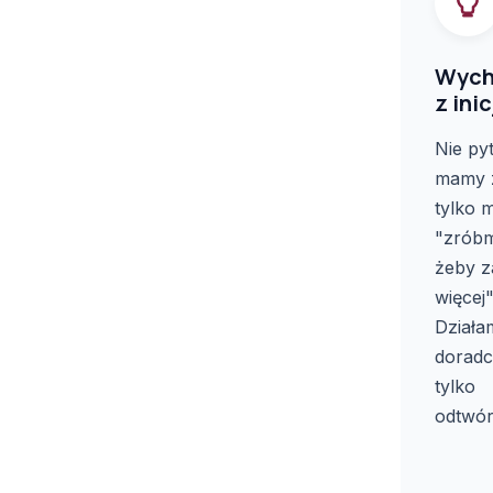
Wych
z ini
Nie py
mamy z
tylko 
"zróbm
żeby z
więcej"
Działa
doradc
tylko
odtwór