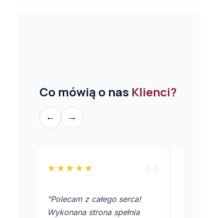
Co mówią o nas
Klienci?
←
→
”
★★★★★
★★★
"Polecam z całego serca!
"Jakbym 
Wykonana strona spełnia
gwiazdek